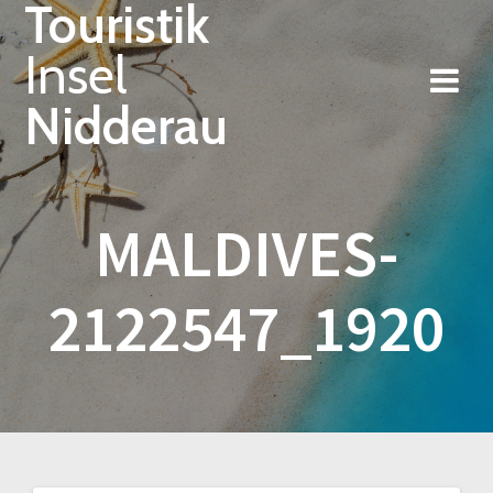
Touristik
Zum
Inhalt
Insel
springen
Nidderau
MALDIVES-
2122547_1920