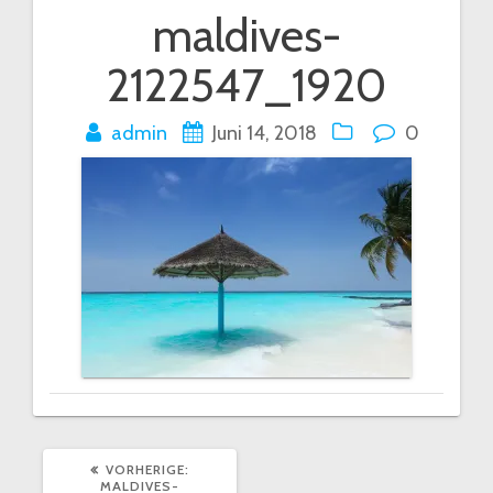
maldives-
Beitrags-
2122547_1920
Navigation
admin
Juni 14, 2018
0
VORHERIGER
VORHERIGE:
BEITRAG:
MALDIVES-