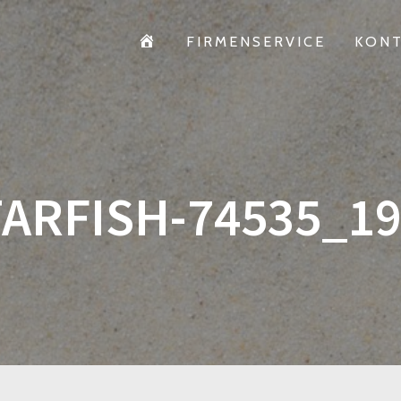
HOME
FIRMENSERVICE
KON
ARFISH-74535_1