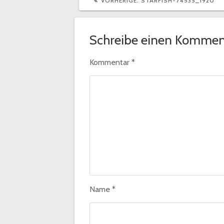
VORHERIGER
VORHERIGE:
STARFISH-74535_1920
BEITRAG:
Schreibe einen Kommen
Kommentar
*
Name
*